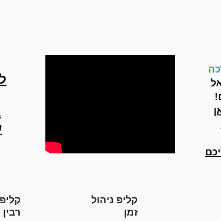
כה
ל
ל
!
ן
ב
ש
כם
קליפ ניהול
קליפ
זמן
רבין